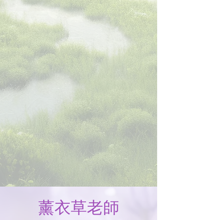
薰衣草老師