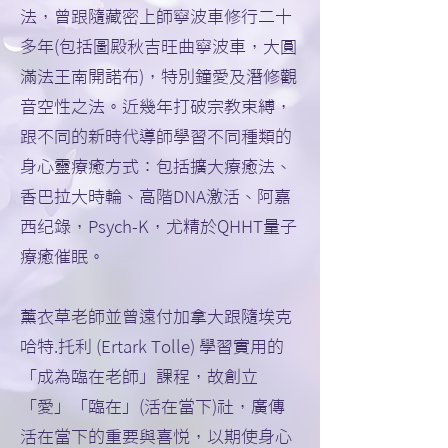
法，曾跟隨藏密上師寧波車修行二十
多年(包括圖殿秋吉旺曲寧波車，大圓
滿法王南開諾布)，特別鐘愛及潛修觀
音空性之法。近幾年打破宗教束縛，
跟不同的新時代導師學習不同種類的
身心靈療癒方式：包括擴大療癒法、
香巴拉大時輪、高階DNA激活、阿嘉
西纪錄，Psych-K，尤精於QHHT量子
療癒催眠。
薰衣草老師並曾遠付加拿大跟隨埃克
哈特.托利 (Ertark Tolle) 學習實用的
「成為臨在老師」課程，故創立
「愛」「臨在」(活在當下)社，廣傳
活在當下的重要與喜悦，以期使身心