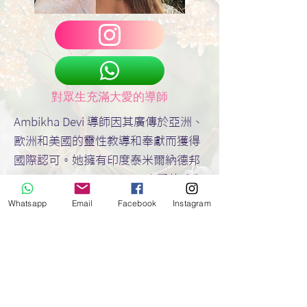
對眾生充滿大愛的導師
Ambikha Devi 導師因其廣傳於亞洲、
歐洲和美國的靈性教導和奉獻而獲得
國際認可。她擁有印度泰米爾納德邦
Manonmaniam Sundarar 大學的瑜伽
科學碩士學位，她的瑜伽和療癒之旅
Whatsapp
Email
Facebook
Instagram
就是從那裡開始的，她探索了許多治
療方式，並全面深入地研究了每一種
方式，包括冥想、靈氣、身體鍛煉、
氣功、呼吸、聲音治療、多種療癒工
作、意識舞蹈運動引導者、薩滿教實