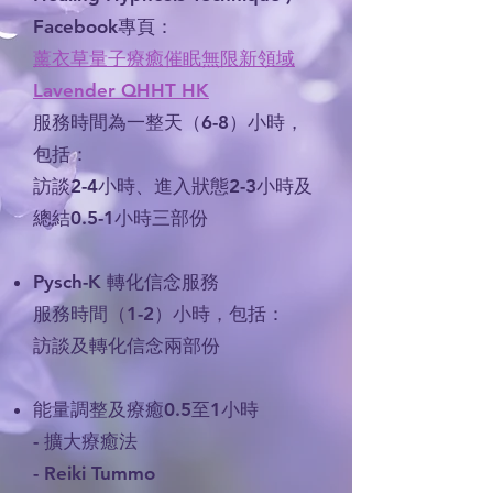
Facebook專頁：
薰衣草量子療癒催眠無限新領域
Lavender QHHT HK
服務時間為一整天（6-8）小時，
包括：
訪談2-4小時、進入狀態2-3小時及
總結0.5-1小時三部份
Pysch-K 轉化信念服務
服務時間（1-2）小時，包括：
訪談及轉化信念兩部份
能量調整及療癒0.5至1小時
- 擴大療癒法
- Reiki Tummo