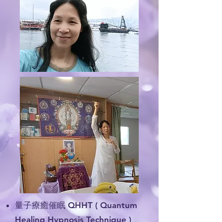
量子療癒催眠 QHHT ( Quantum
Healing Hypnosis Technique )