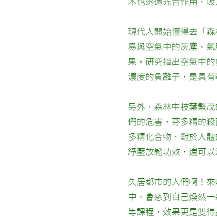
木也透過光合作用，吸
現代人開始懂得去「森
易與空氣中的灰塵、氣
果。研究指出空氣中的
濃度的負離子，是具有
另外，森林中枝葉繁茂
們的危害，芬多精的殺
多精化合物，對於人體
紓壓放鬆功效，還可以
久居都市的人們啊！來
中，會感到自己煥然一
等課程，效果更是雙得