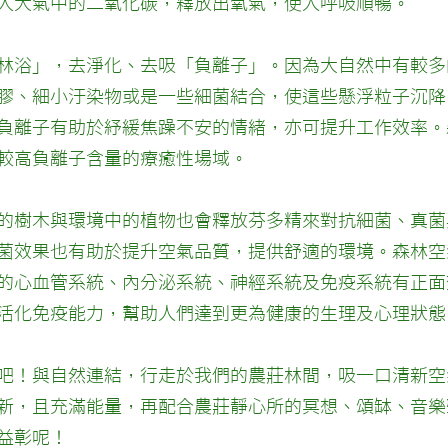
入大氣中的二氧化碳，釋放出氧氣，使人呼吸順暢。
林浴」，去淨化、去吸「負離子」。因為大自然中有較多
膠、細小汙染物或是一些細菌結合，使這些懸浮粒子沉降
負離子有助於紓緩焦躁不安的情緒，亦可提升工作效率。
較高負離子含量的療癒性場域。
的樹木與環境中的植物也會釋放芬多精來對抗細菌、真菌
菌效果也有助於提升空氣品質，提供舒適的環境。森林空
的心血管系統、內分泌系統、神經系統及免疫系統有正面
活化免疫能力，幫助人們達到更為健康的生理及心理狀態
吧！與自然連結，行走於我們的農莊林間，吸一口清新空
新，且充滿能量，再配合農莊靜心所的冥想、頌缽、音樂
益彰呢！