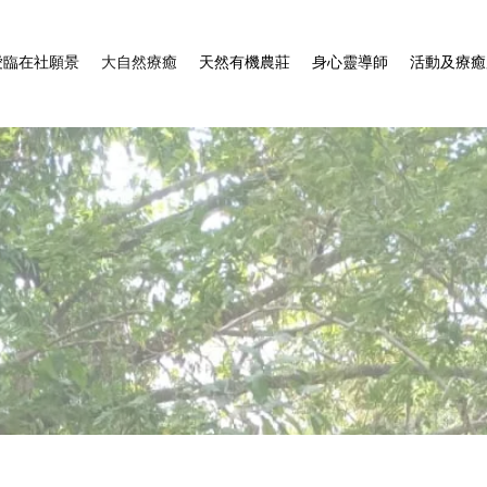
愛臨在社願景
大自然療癒
天然有機農莊
身心靈導師
活動及療癒