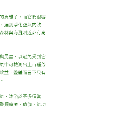
的負離子，而它們很容
，達到淨化空氣的效
森林與海灘附近都有高
與昆蟲，以避免受到它
氣中可檢測出上百種芬
效益，整體而言不只有
。
氣，沐浴於芬多精當
聲頻療癒、瑜伽、氣功