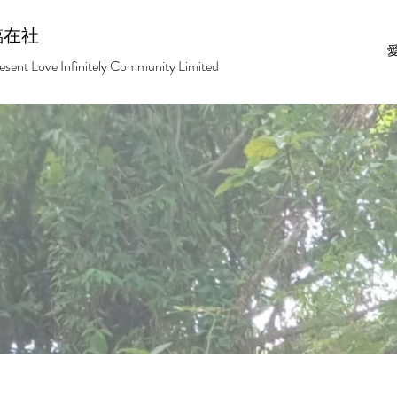
臨在社
esent Love Infinitely Community Limited